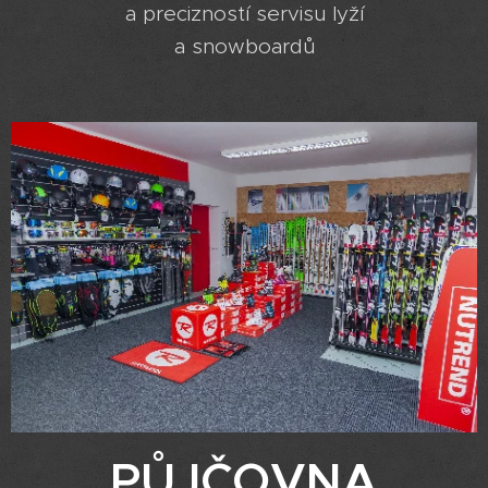
a precizností servisu lyží
a snowboardů
PŮJČOVNA