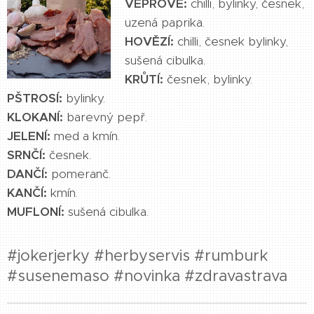
VEPŘOVÉ:
chilli, bylinky, česnek,
uzená paprika.
HOVĚZÍ:
chilli, česnek bylinky,
sušená cibulka.
KRŮTÍ:
česnek, bylinky.
PŠTROSÍ:
bylinky.
KLOKANÍ:
barevný pepř.
JELENÍ:
med a kmín.
SRNČÍ:
česnek.
DANČÍ:
pomeranč.
KANČÍ:
kmín.
MUFLONÍ:
sušená cibulka.
#jokerjerky #herbyservis #rumburk
#susenemaso #novinka #zdravastrava